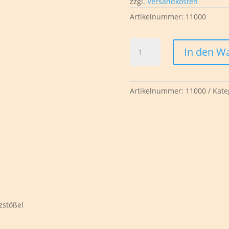
zzgl.
Versandkosten
Artikelnummer:
11000
Billy
In den W
Biber
Menge
Artikelnummer:
11000
Kate
zstößel