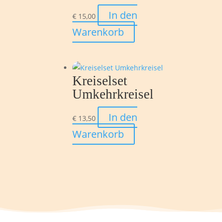
In den
€
15,00
Warenkorb
Kreiselset
Umkehrkreisel
In den
€
13,50
Warenkorb