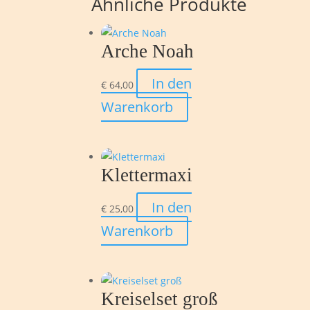
Ähnliche Produkte
Arche Noah
In den
€
64,00
Warenkorb
Klettermaxi
In den
€
25,00
Warenkorb
Kreiselset groß