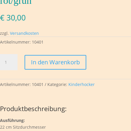
rot/grün
€
30,00
zzgl.
Versandkosten
Artikelnummer:
10401
Hocker
In den Warenkorb
"bunter
Fliegenpilz"
rot/grün
Menge
Artikelnummer:
10401
Kategorie:
Kinderhocker
Produktbeschreibung:
Ausführung:
22 cm Sitzdurchmesser