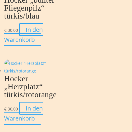
Fliegenpilz“
türkis/blau
In den
€
30,00
Warenkorb
Hocker
„Herzplatz“
türkis/rotorange
In den
€
30,00
Warenkorb